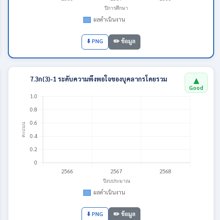
⬇️ PNG
✏️ ข้อมูล
▲
7.3ก(3)-1 ระดับความพึงพอใจของบุคลากรโดยรวม
Good
⬇️ PNG
✏️ ข้อมูล