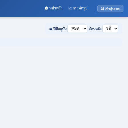
🏠 หน้าหลัก
📈 กราฟสรุป
🔐 เข้าสู่ระบบ
📅 ปีปัจจุบัน:
ย้อนหลัง: