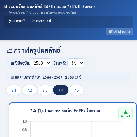
📊 ระบบจัดการผลลัพธ์ EdPEx หมวด 7 (E7: E-Seven)
มหาวิทยาลัยราชภัฏวไลยอลงกรณ์ ในพระบรมราชูปถัมภ์
🏠 หน้าหลัก
📈 กราฟสรุป
🔐 เข้าสู่ระบบ
📈 กราฟสรุปผลลัพธ์
📅 ปีปัจจุบัน:
ย้อนหลัง:
📅 แสดงปีการศึกษา:
2566 · 2567 · 2568
(3 ปี)
7.1
7.2
7.3
7.4
7.5
▲
7.4ก(1)-1 ผลการประเมิน EdPEx โดยรวม
Good