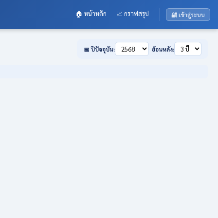
🏠 หน้าหลัก
📈 กราฟสรุป
🔐 เข้าสู่ระบบ
📅 ปีปัจจุบัน:
ย้อนหลัง: