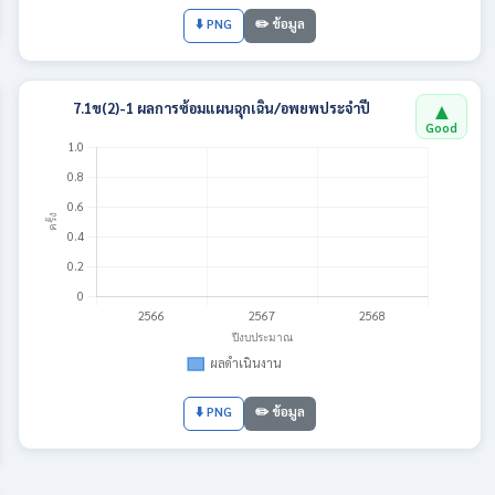
⬇️ PNG
✏️ ข้อมูล
▲
7.1ข(2)-1 ผลการซ้อมแผนฉุกเฉิน/อพยพประจำปี
Good
⬇️ PNG
✏️ ข้อมูล