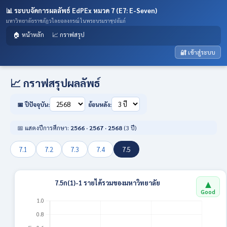
📊 ระบบจัดการผลลัพธ์ EdPEx หมวด 7 (E7: E-Seven)
มหาวิทยาลัยราชภัฏวไลยอลงกรณ์ ในพระบรมราชูปถัมภ์
🏠 หน้าหลัก
📈 กราฟสรุป
🔐 เข้าสู่ระบบ
📈 กราฟสรุปผลลัพธ์
📅 ปีปัจจุบัน:
ย้อนหลัง:
📅 แสดงปีการศึกษา:
2566 · 2567 · 2568
(3 ปี)
7.1
7.2
7.3
7.4
7.5
▲
7.5ก(1)-1 รายได้รวมของมหาวิทยาลัย
Good