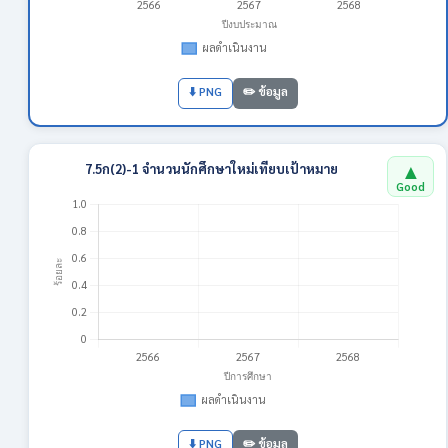
⬇️ PNG
✏️ ข้อมูล
▲
7.5ก(2)-1 จำนวนนักศึกษาใหม่เทียบเป้าหมาย
Good
⬇️ PNG
✏️ ข้อมูล