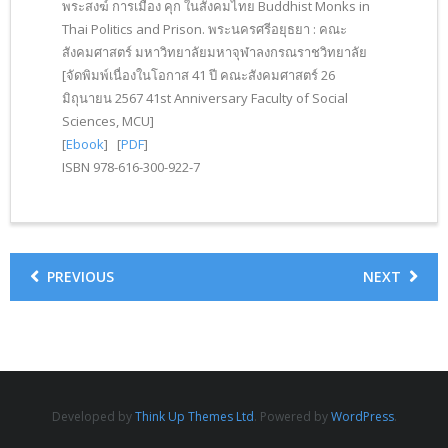
พระสงฆ์ การเมือง คุก ในสังคมไทย Buddhist Monks in
Thai Politics and Prison. พระนครศรีอยุธยา : คณะ
สังคมศาสตร์ มหาวิทยาลัยมหาจุฬาลงกรณราชวิทยาลัย
[จัดพิมพ์เนื่องในโอกาส 41 ปี คณะสังคมศาสตร์ 26
มิถุนายน 2567 41st Anniversary Faculty of Social
Sciences, MCU]
[
Ebook
] [
PDF
]
ISBN 978-616-300-922-7
PREVIOUS
NEXT
Developed by
Think Up Themes Ltd
. Powered by
WordPress
.